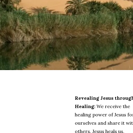
Revealing Jesus throug
Healing:
We receive the
healing power of Jesus fo
ourselves and share it wi
others. Jesus heals us,