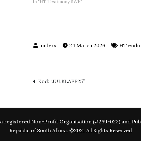
In "HT Testimony SWE"
24 March 2026
HT endo
Post
Kod: “JULKLAPP25”
navigation
a registered Non-Profit Organisation (#269-023) and Publ
Republic of South Africa. ©2021 All Rights Reserved