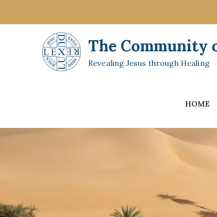
Skip
to
content
The Community of
Revealing Jesus through Healing
HOME