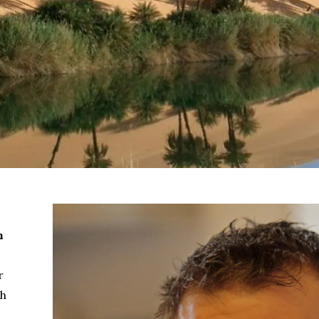
h
r
th